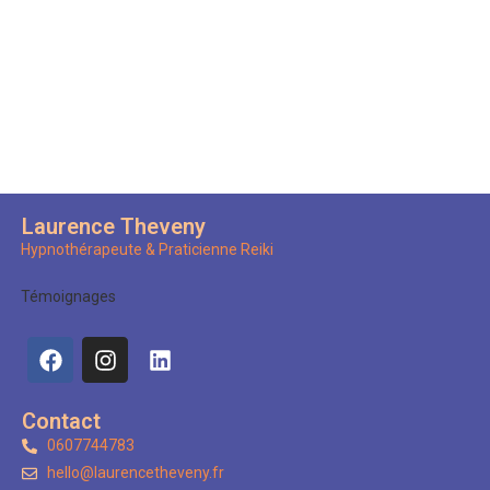
Laurence Theveny
Hypnothérapeute & Praticienne Reiki
Témoignages
Contact
0607744783
hello@laurencetheveny.fr